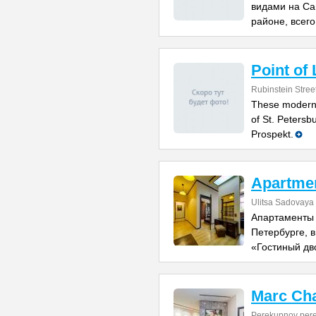
видами на Са
районе, всего
Point of
Rubinstein Stree
These modern 
of St. Petersb
Prospekt.
Apartme
Ulitsa Sadovaya
Апартаменты 
Петербурге, в
«Гостиный дво
Marc Cha
Perekupnoy pere