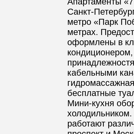
Апартаменты «7 
Санкт-Петербург
метро «Парк Поб
метрах. Предос
оформлены в кл
кондиционером,
принадлежностя
кабельными кан
гидромассажная
бесплатные туа
Мини-кухня обор
холодильником. 
работают разли
проспект и Моск