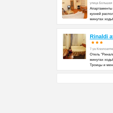
улица Большая 
Апартаменты 
кухней распо
минутах ходь
Rinaldi 
7-ya Krasnoarme
Отель "Риналь
минутах ходь
Троицы и ме