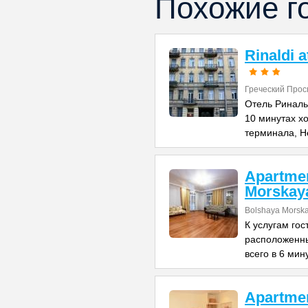
Похожие г
Rinaldi 
Греческий Прос
Отель Риналь
10 минутах х
терминала, Н
Apartme
Morskay
Bolshaya Morska
К услугам го
расположенны
всего в 6 мин
Apartme