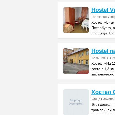
Hostel Vi
Гороховая Улиц
Хостел «Визи
Петербурга, в
площади. Гос
Hostel na
12 Линия В.О. 5
Хостел «На 1
всего в 1,3 к
выставочного
Хостел 
Улица Блохина 3
Этот хостел н
трамвайной л