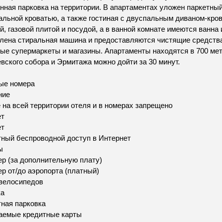
нная парковка на территории. В апартаментах уложен паркетный
альной кроватью, а также гостиная с двуспальным диваном-кро
й, газовой плитой и посудой, а в ванной комнате имеются ванна
лена стиральная машина и предоставляются чистящие средств
ые супермаркеты и магазины. Апартаменты находятся в 700 мет
вского собора и Эрмитажа можно дойти за 30 минут.
ые номера
ние
 на всей территории отеля и в номерах запрещено
ет
ет
ный беспроводной доступ в Интернет
ы
р (за дополнительную плату)
р от/до аэропорта (платный)
велосипедов
ка
ная парковка
аемые кредитные карты