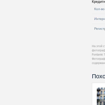
Кредитн
Кол-во
Интер
Регист
На этой 
фотограф
Fontanki 
Фотографи
содержан
Похо