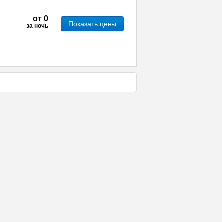
от
0
Показать цены
за ночь