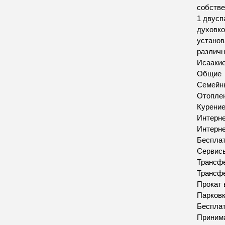
собстве
1 двусп
духовко
установ
различн
Исаакие
Общие
Семейн
Отопле
Курение
Интерн
Интерн
Бесплат
Сервис
Трансфе
Трансфе
Прокат 
Парков
Бесплат
Приним