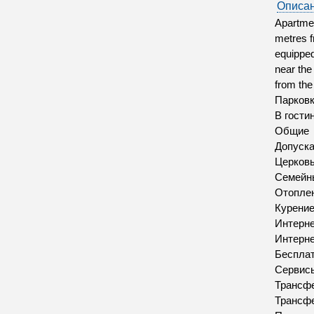
Описан
Apartmen
metres f
equipped
near the
from the
Парков
В гости
Общие
Допуск
Церков
Семейн
Отопле
Курение
Интерн
Интерн
Бесплат
Сервис
Трансфе
Трансфе