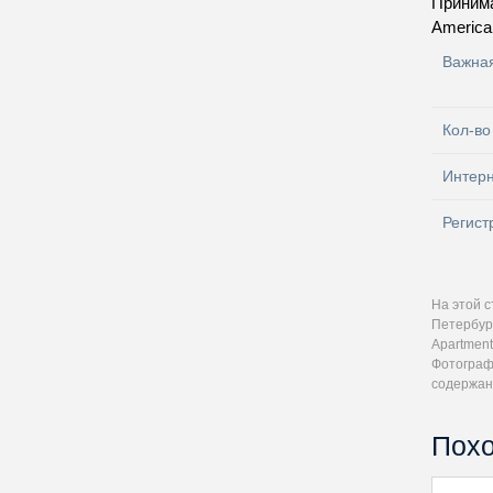
Приним
America
Важна
Кол-во
Интер
Регист
На этой 
Петербур
Apartment
Фотографи
содержан
Похо