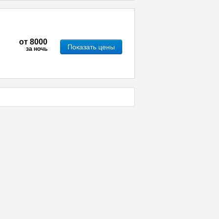
от
8000
Показать цены
за ночь