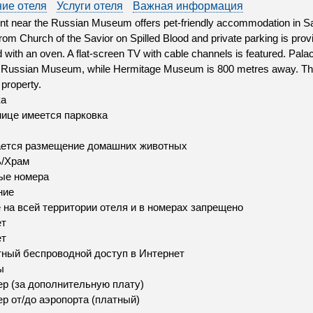
ие отеля
Услуги отеля
Важная информация
t near the Russian Museum offers pet-friendly accommodation in Sai
rom Church of the Savior on Spilled Blood and private parking is prov
 with an oven. A flat-screen TV with cable channels is featured. Pa
 Russian Museum, while Hermitage Museum is 800 metres away. The n
 property.
ка
нице имеется парковка
ается размещение домашних животных
ь/Храм
ые номера
ние
 на всей территории отеля и в номерах запрещено
ет
ет
ный беспроводной доступ в Интернет
ы
р (за дополнительную плату)
р от/до аэропорта (платный)