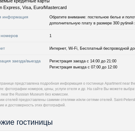
аемые кредитные карты
n Express, Visa, Euro/Mastercard
я информация
Обратите внимание: постельное белье и поло
дополнительную плату в размере 300 рублей 
 номеров
1
нет
Интернет, Wi-Fi, Бесплатный беспроводной до
рация заезда/выезда
Регистрация заезда с 14:00 до 21:00
Регистрация выезда с 07:00 до 12:00
странице представлена подробная информация о гостинице Apartment near th
ге: фотографии номеров, цены, услуги отеля и др. На сайте Вы можете выбр
 near the Russian Museum без комиссии.
и отелей предоставлены самими отелями и/или сетями отелей. Saint-Petersb
ие и достоверность этих фотографий.
жие гостиницы