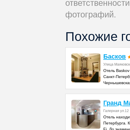
ответственности
фотографий.
Похожие г
Басков
Улица Маяковско
Отель Baskov
Санкт-Петерб
Чернышевская
Гранд М
Галерная ул.12
Отель находи
Петербурга. К
Fi. До знамен