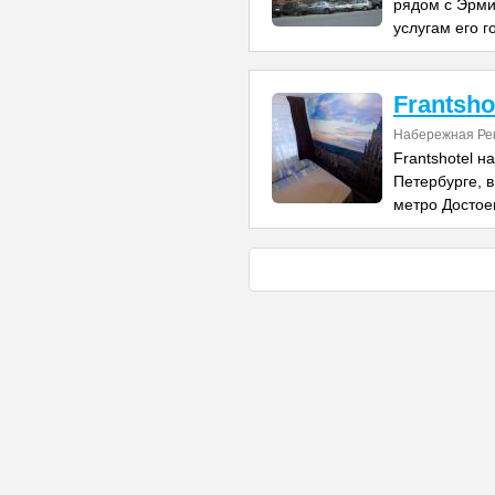
рядом с Эрми
услугам его г
Frantsho
Набережная Рек
Frantshotel н
Петербурге, 
метро Достое