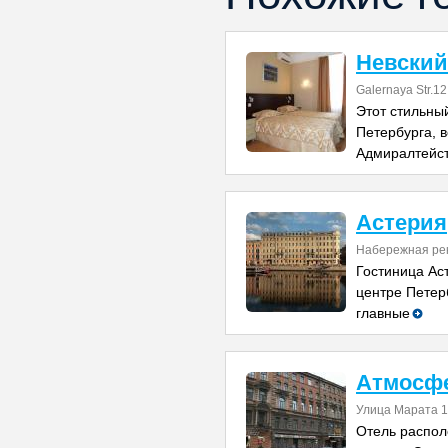
Невский
Galernaya Str.12
Этот стильный
Петербурга, в
Адмиралтейст
Астерия
Набережная рек
Гостиница Ас
центре Петер
главные
Атмосфе
Улица Марата 
Отель распол