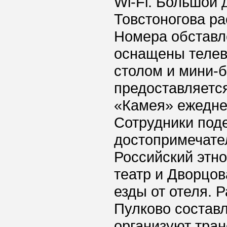
Wi-Fi. Большой 
Товстоногова ра
Номера обставл
оснащены телев
столом и мини-
предоставляется
«Камея» ежеднев
Сотрудники под
достопримечател
Российский этн
театр и Дворцов
езды от отеля. 
Пулково составл
организуют тран