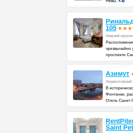
Невы. К
Ринальд
105
Невский проспе
Расположение
чрезвычайно 
проспекте Сан
Азимут
Лермонтовский 
В историческ
Фонтанки, ра
Отель Санкт-
RentPite
Saint Pe