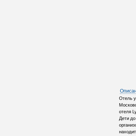
Описан
Отель у
Московс
отеля L
Дети до
организ
находит