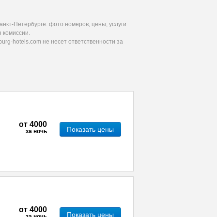
нкт-Петербурге: фото номеров, цены, услуги
 комиссии.
urg-hotels.com не несет ответственности за
от
4000
Показать цены
за ночь
от
4000
Показать цены
за ночь