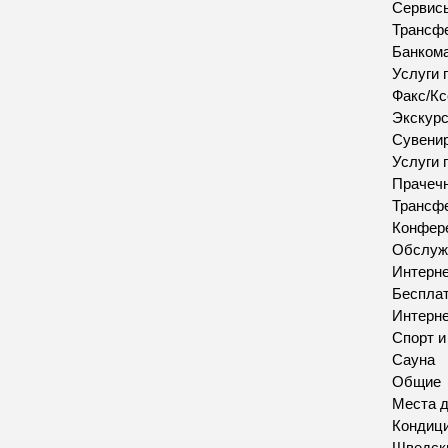
Сервис
Трансфе
Банкома
Услуги 
Факс/Кс
Экскур
Сувенир
Услуги 
Прачеч
Трансфе
Конфере
Обслуж
Интерн
Бесплат
Интерн
Спорт 
Сауна
Общие
Места д
Кондиц
Шведск