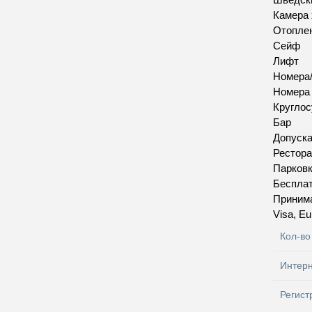
Камера 
Отопле
Сейф
Лифт
Номера/
Номера
Круглос
Бар
Допуск
Рестора
Парков
Бесплат
Приним
Visa, E
Кол-во
Интер
Регист