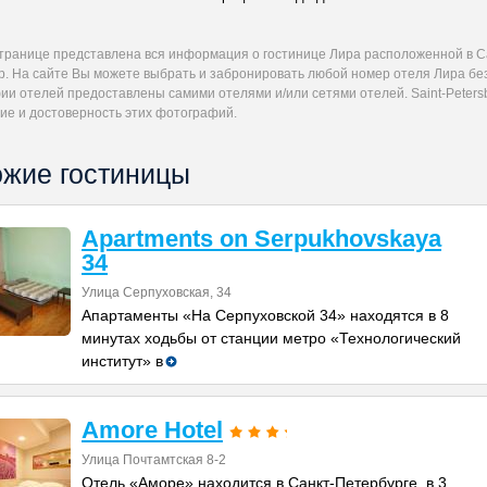
странице представлена вся информация о гостинице Лира расположенной в Са
р. На сайте Вы можете выбрать и забронировать любой номер отеля Лира без
и отелей предоставлены самими отелями и/или сетями отелей. Saint-Petersb
ие и достоверность этих фотографий.
жие гостиницы
Apartments on Serpukhovskaya
34
Улица Серпуховская, 34
Апартаменты «На Серпуховской 34» находятся в 8
минутах ходьбы от станции метро «Технологический
институт» в
Amore Hotel
Улица Почтамтская 8-2
Отель «Аморе» находится в Санкт-Петербурге, в 3