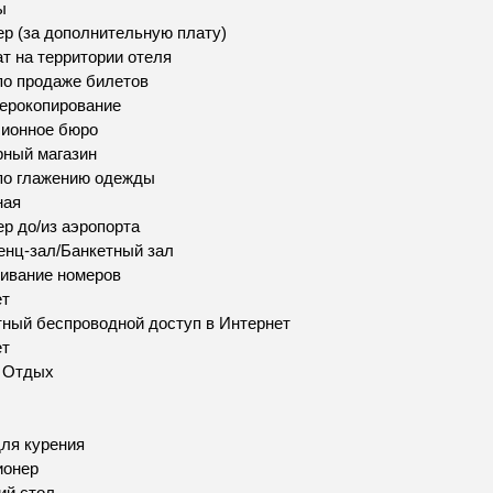
ы
р (за дополнительную плату)
т на территории отеля
по продаже билетов
ерокопирование
сионное бюро
ный магазин
по глажению одежды
ная
р до/из аэропорта
нц-зал/Банкетный зал
ивание номеров
ет
ный беспроводной доступ в Интернет
ет
и Отдых
ля курения
ионер
ий стол