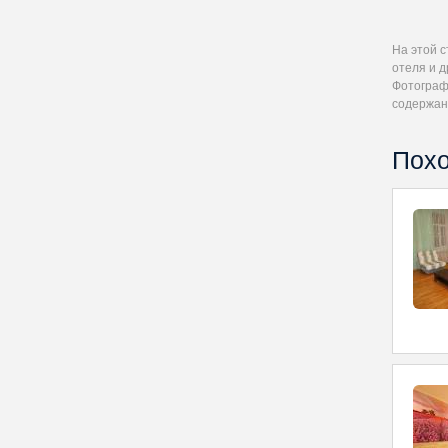
На этой 
отеля и д
Фотографи
содержан
Похо