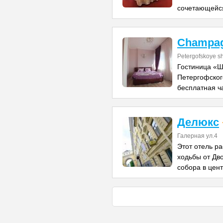
сочетающейс
Champa
Petergofskoye sh
Гостиница «Ш
Петергофского
бесплатная ч
Делюкс
Галерная ул.4
Этот отель р
ходьбы от Дв
собора в цен