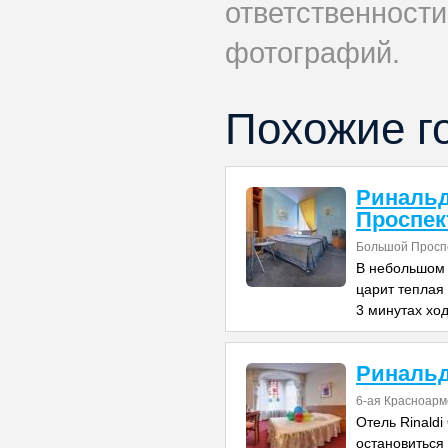
ответственности
фотографий.
Похожие г
Риналь
Проспек
Большой Проспе
В небольшом 
царит теплая
3 минутах хо
Риналь
6-ая Красноарм
Отель Rinaldi
остановиться