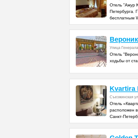
Отель "Ажур К
Петербурга. 
бесплатным W
Вероник
Улица Генерала
Отель "Верон
ходьбы от ст
Kvartira
Съезжинская ул
Отель «Кварт
расположен в
Санкт-Петерб
Golden T