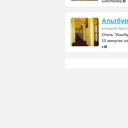
Grecheskiy
Альтбур
Большой Проспе
Отель "Альтбу
15 минутах х
к