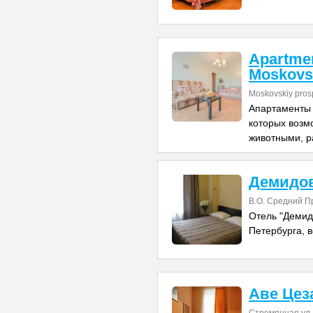
Apartmen
Moskovs
Moskovskiy pros
Апартаменты 
которых воз
животными, р
Демидо
В.О. Средний Пр
Отель "Демид
Петербурга, в
Аве Цез