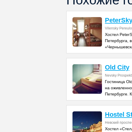
Похожие г
PeterSky
Vilensky Pereulo
Хостел PeterS
Петербурга, в
«Чернышевска
Old City
Nevsky Prospekt
Гостиница Old
на оживленно
Петербурге. К
Hostel S
Невский проспе
Хостел «Стел