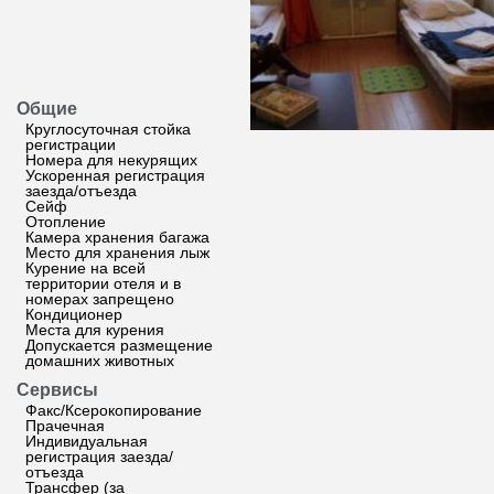
Общие
Круглосуточная стойка
регистрации
Номера для некурящих
Ускоренная регистрация
заезда/отъезда
Сейф
Отопление
Камера хранения багажа
Место для хранения лыж
Курение на всей
территории отеля и в
номерах запрещено
Кондиционер
Места для курения
Допускается размещение
домашних животных
Сервисы
Факс/Ксерокопирование
Прачечная
Индивидуальная
регистрация заезда/
отъезда
Трансфер (за