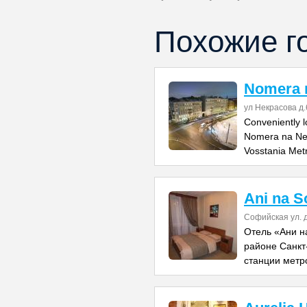
Похожие г
Nomera 
ул Некрасова д.
Conveniently l
Nomera na Nek
Vosstania Met
Ani na S
Софийская ул. 
Отель «Ани н
районе Санкт-
станции метр