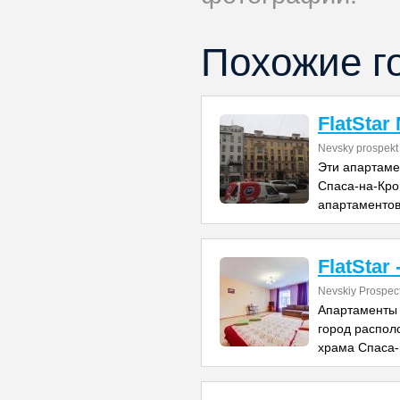
Похожие г
FlatStar
Nevsky prospekt
Эти апартаме
Спаса-на-Кро
апартаментов
FlatStar 
Nevskiy Prospec
Апартаменты «
город располо
храма Спаса-