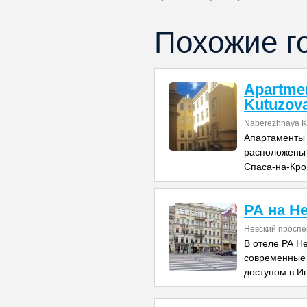
Похожие г
Apartme
Kutuzov
Naberezhnaya K
Апартаменты 
расположены в
Спаса-на-Кров
РА на Н
Невский проспе
В отеле РА Н
современные
доступом в И