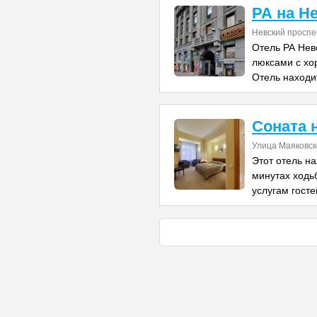
РА на Н
Невский проспе
Отель РА Нев
люксами с хо
Отель находи
Соната 
Улица Маяковск
Этот отель на
минутах ходь
услугам гост