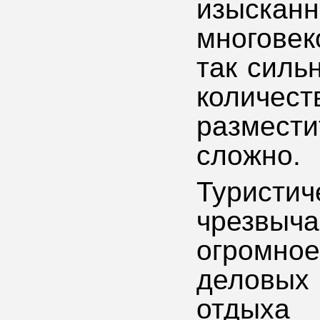
изыск
многове
так силь
количес
размести
сложно.
Турист
чрезвыч
огромное
деловых
отдыха