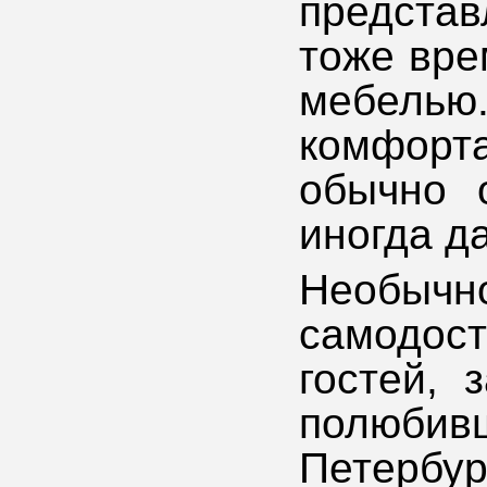
предста
тоже вре
мебе
комфорт
обычно 
иногда да
Необыч
самодос
гостей, 
полюбив
Петерб