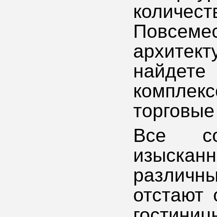
количес
Повсемес
архите
найдет
компле
торговые
Все со
изыска
различны
отстают 
гостини