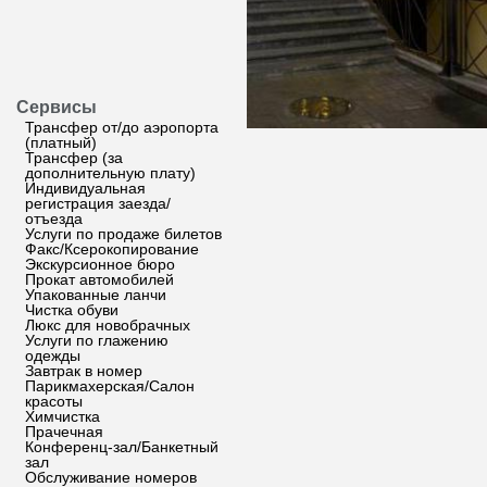
Сервисы
Трансфер от/до аэропорта
(платный)
Трансфер (за
дополнительную плату)
Индивидуальная
регистрация заезда/
отъезда
Услуги по продаже билетов
Факс/Ксерокопирование
Экскурсионное бюро
Прокат автомобилей
Упакованные ланчи
Чистка обуви
Люкс для новобрачных
Услуги по глажению
одежды
Завтрак в номер
Парикмахерская/Салон
красоты
Химчистка
Прачечная
Конференц-зал/Банкетный
зал
Обслуживание номеров