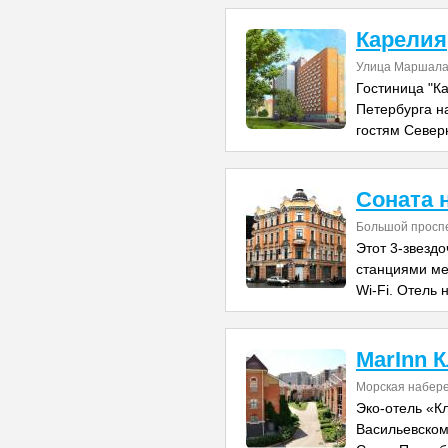
Карелия
Улица Маршала 
Гостиница "К
Петербурга н
гостям Севе
Соната 
Большой проспе
Этот 3-звезд
станциями ме
Wi-Fi. Отель 
MarInn 
Морская набере
Эко-отель «К
Васильевском