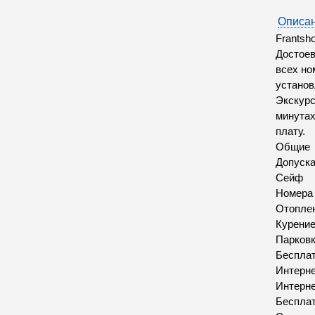
Описан
Frantsh
Достоев
всех но
установ
Экскурс
минутах
плату.
Общие
Допуск
Сейф
Номера
Отопле
Курение
Парков
Бесплат
Интерн
Интерн
Бесплат