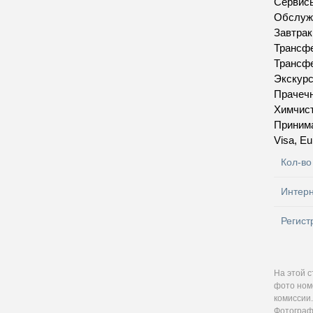
Сервис
Обслуж
Завтрак
Трансфе
Трансфе
Экскур
Прачеч
Химчис
Приним
Visa, Eu
Кол-во
Интер
Регист
На этой 
фото номе
комиссии.
Фотографи