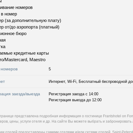
ы
ивание номеров
 в номер
р (за дополнительную плату)
р от/до аэропорта (платный)
сионное бюро
ная
тка
аемые кредитные карты
ro/Mastercard, Maestro
 номеров
5
нет
Интернет, Wi-Fi, Бесплатный беспроводной до
рация заезда/выезда
Регистрация заезда с 14:00
Регистрация выезда до 12:00
странице представлена подробная информация о гостинице Frantshotel on Fo
ров, цены, услуги отеля и др. На сайте Вы можете выбрать и забронировать 
и отелей предоставлены самими отелями и/или сетями отелей. Saint-Petersb