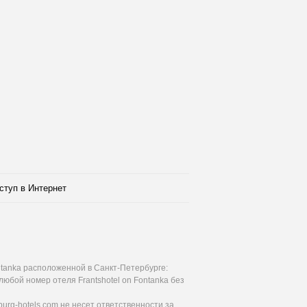
ступ в Интернет
ntanka расположенной в Санкт-Петербурге:
любой номер отеля Frantshotel on Fontanka без
urg-hotels.com не несет ответственности за