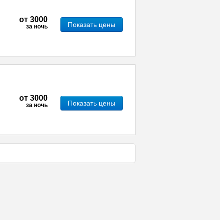
от
3000
Показать цены
за ночь
от
3000
Показать цены
за ночь