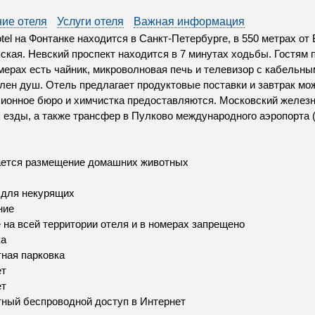
ие отеля
Услуги отеля
Важная информация
otel на Фонтанке находится в Санкт-Петербурге, в 550 метрах о
ская. Невский проспект находится в 7 минутах ходьбы. Гостям 
мерах есть чайник, микроволновая печь и телевизор с кабельны
лен душ. Отель предлагает продуктовые поставки и завтрак мож
ионное бюро и химчистка предоставляются. Московский железн
 езды, а также трансфер в Пулково международного аэропорта 
ается размещение домашних животных
 для некурящих
ние
 на всей территории отеля и в номерах запрещено
ка
ная парковка
ет
ет
ный беспроводной доступ в Интернет