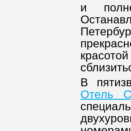
и полн
Останавл
Петербу
прекрас
красото
сблизить
В пятиз
Отель С
специа
двуху
номерам