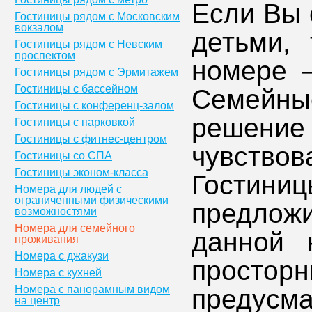
Если Вы 
Гостиницы рядом с Московским
вокзалом
детьми,
Гостиницы рядом с Невским
проспектом
номере —
Гостиницы рядом с Эрмитажем
Гостиницы с бассейном
Семейн
Гостиницы с конференц-залом
решение
Гостиницы с парковкой
Гостиницы с фитнес-центром
чувствов
Гостиницы со СПА
Гостиницы эконом-класса
Гости
Номера для людей с
ограниченными физическими
предлож
возможностями
Номера для семейного
данной 
проживания
Номера с джакузи
прос
Номера с кухней
Номера с панорамным видом
предус
на центр