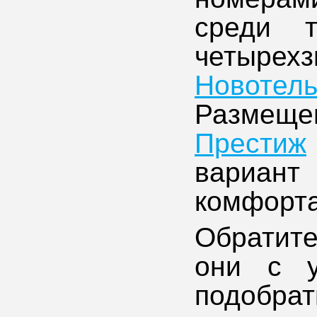
среди т
четыре
Новотел
Размеще
Престиж
вариан
комфорта
Обратите
они с у
подобр