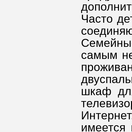
дополнит
Часто де
соедин
Семейн
самым н
проживан
двуспал
шкаф дл
телеви
Интернет
имеется 