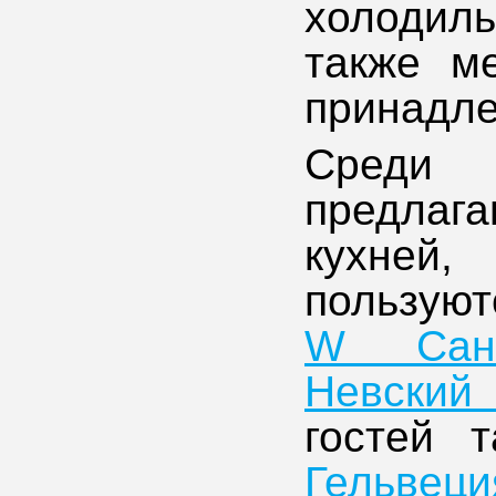
холодиль
также м
принадле
Среди
предлага
кухней
пользуют
W Санкт
Невский
гостей т
Гельвеци