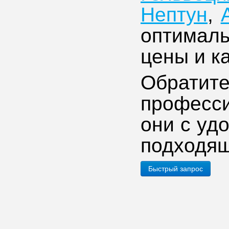
Нептун
,
оптималь
цены и к
Обра
професс
они с уд
подходящ
Быстрый запрос