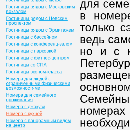
для семе
Гостиницы рядом с Московским
вокзалом
в номер
Гостиницы рядом с Невским
проспектом
только с
Гостиницы рядом с Эрмитажем
ведь сам
Гостиницы с бассейном
Гостиницы с конференц-залом
но и с 
Гостиницы с парковкой
Гостиницы с фитнес-центром
Петербу
Гостиницы со СПА
размеще
Гостиницы эконом-класса
Номера для людей с
основно
ограниченными физическими
возможностями
Номера для семейного
Семейный
проживания
Номера с джакузи
номерах
Номера с кухней
необходи
Номера с панорамным видом
на центр