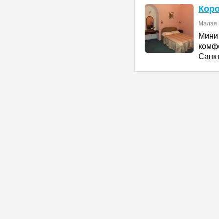
Кор
Малая 
Мин
комф
Санк