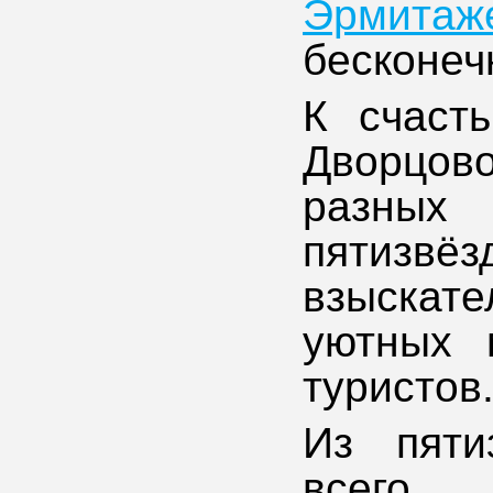
Эрмитаж
бесконеч
К счаст
Дворцов
разных 
пятизвё
взыскат
уютных 
туристов
Из пяти
всего