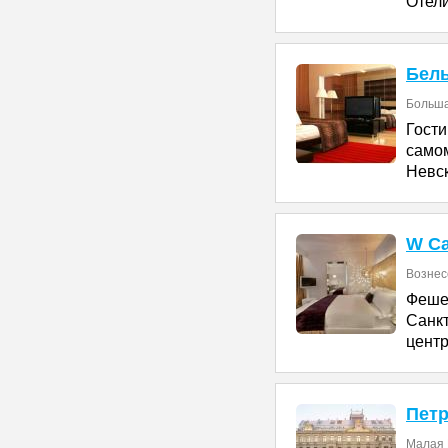
Отели
Бел
Больша
Гост
само
Невск
W Са
Вознесе
Феше
Санк
центр
Петр
Малая 