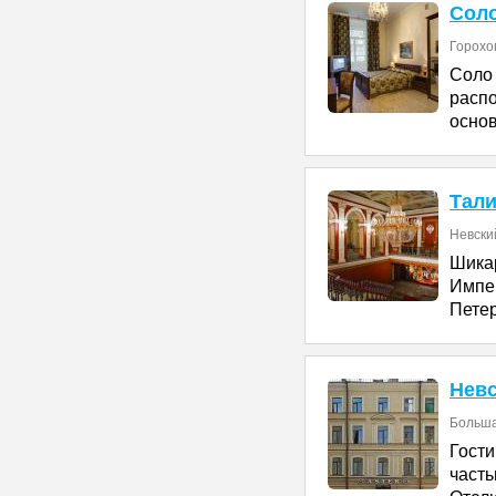
Соло
Горохов
Соло
расп
осно
Тали
Невский
Шика
Импе
Петер
Невс
Больша
Гост
част