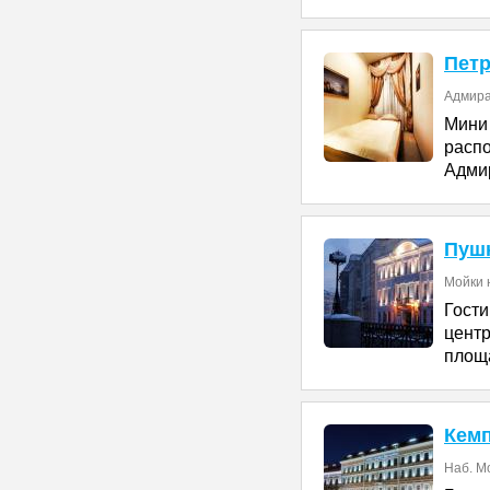
Петр
Адмира
Мини
расп
Адми
Пуш
Мойки н
Гост
цент
площа
Кемп
Наб. М