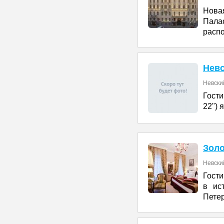
Нова
Пала
расп
Невс
Невский
Гост
22") 
Золо
Невский
Гости
в ис
Петер