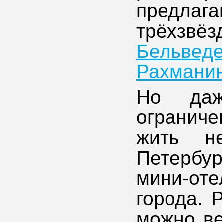
пред
трёхзвё
Бельве
Рахмани
Но даж
ограниче
жить н
Петербур
мини-от
города. 
можно ве