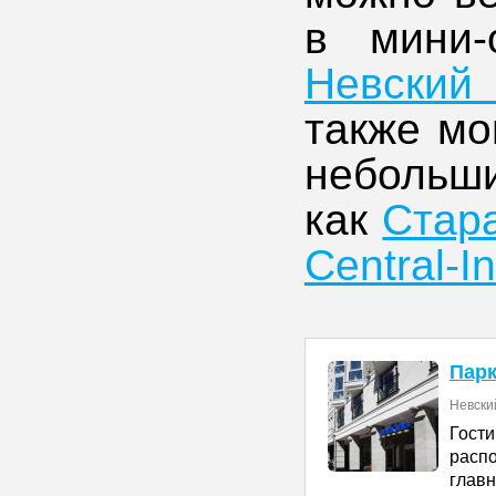
в мини
Невский
также мо
небольши
как
Стар
Central-I
Парк
Невский
Гос
расп
главн