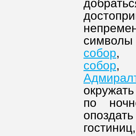
добр
достоп
непреме
символы 
собор
собор
Адмирал
окружать
по ночн
опоздать
гостини