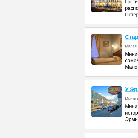
Гост
рас
Петер
Стар
Малая М
Мини
само
Малой
У Э
Мойки н
Мини
исто
Эрмит