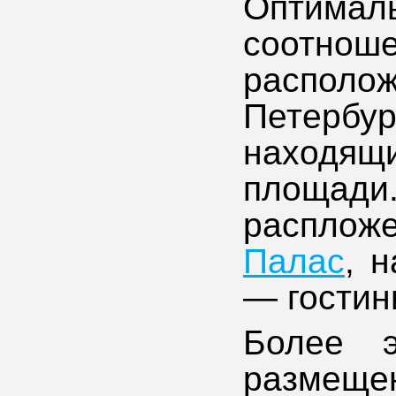
Оптим
соотно
располо
Петербур
находящ
площад
расплож
Палас
, 
— гости
Более э
разме