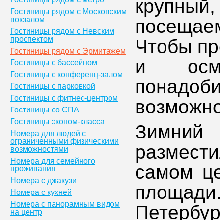
крупный
Гостиницы рядом с Московским
вокзалом
посещаем
Гостиницы рядом с Невским
проспектом
Чтобы пр
Гостиницы рядом с Эрмитажем
и осмо
Гостиницы с бассейном
Гостиницы с конференц-залом
понадо
Гостиницы с парковкой
Гостиницы с фитнес-центром
возможно
Гостиницы со СПА
Гостиницы эконом-класса
Зимний 
Номера для людей с
ограниченными физическими
размест
возможностями
Номера для семейного
самом це
проживания
Номера с джакузи
площад
Номера с кухней
Номера с панорамным видом
Петербур
на центр