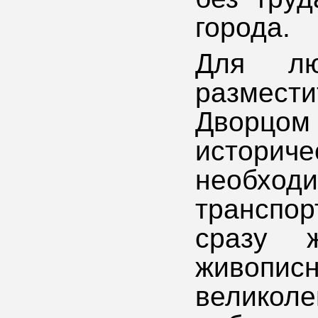
города.
Для лю
размести
Дворцом
истор
необх
транспор
сразу 
живо
великоле