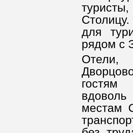
турист
Столицу.
для тур
рядом с 
Отели, 
Дворцов
гостям
вдоволь
местам С
транспор
без труд