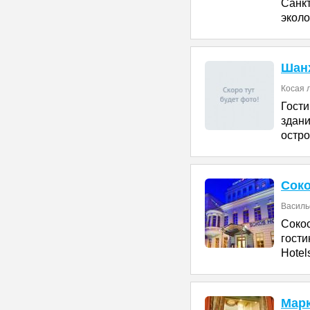
Сан
эколо
Шан
Косая л
Гост
здан
остр
Соко
Василье
Соко
гости
Hotel
Мар