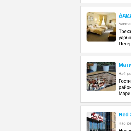
Адм
Алексан
Трех
удо
Петер
Мат
Наб. ре
Гости
райо
Марии
Red 
Наб. ре
Нова