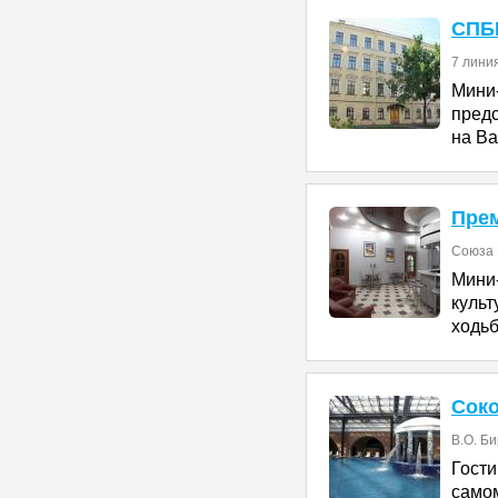
СПБ
7 линия
Мини
пред
на Ва
Пре
Союза 
Мини
культ
ходьб
Соко
В.О. Б
Гост
само