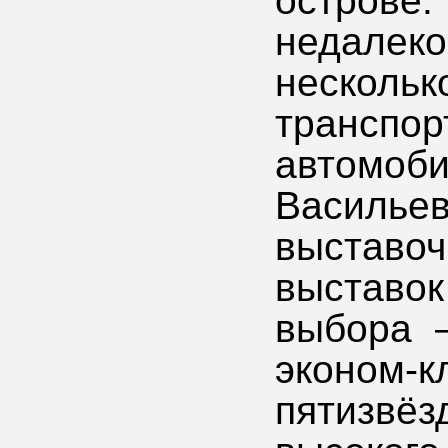
остров
недале
нескольк
транcпор
автомоби
Васил
выставо
выставо
выбора –
эконом
пятизв