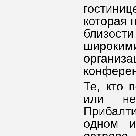
гостини
которая 
близости
широки
органи
конферен
Те, кто 
или не
Прибалти
одном и