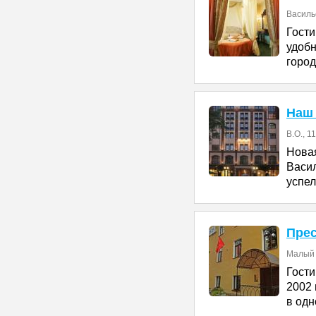
Василь
Гост
удоб
город
Наш
В.O., 1
Нова
Васил
успел
Пре
Малый п
Гост
2002 
в одн