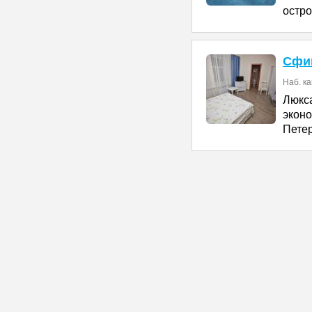
остро
Сфин
Наб. к
Люкс
экон
Петер