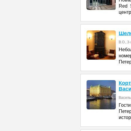
Red 
центр
Шел
В.О., 3
Небо
номе
Петер
Кор
Вас
Василье
Гост
Пете
истор