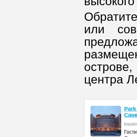
высокого
Обратит
или со
предложа
размещен
острове
центра Л
Par
Санк
Корабл
Гости