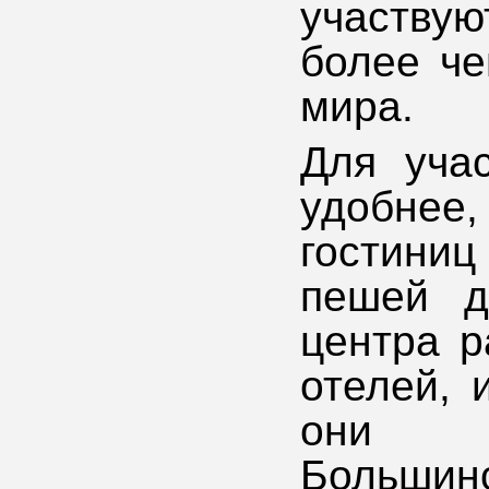
участву
более че
мира.
Для учас
удобнее,
гостиниц
пешей д
центра р
отелей, 
они о
Больши