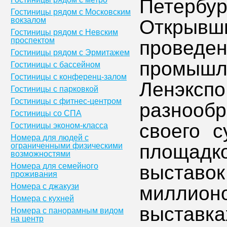
Петербу
Гостиницы рядом с Московским
вокзалом
Открыв
Гостиницы рядом с Невским
проспектом
проведен
Гостиницы рядом с Эрмитажем
промышл
Гостиницы с бассейном
Гостиницы с конференц-залом
Ленэкспо
Гостиницы с парковкой
Гостиницы с фитнес-центром
разнообр
Гостиницы со СПА
своего с
Гостиницы эконом-класса
Номера для людей с
площадко
ограниченными физическими
возможностями
Номера для семейного
выставок
проживания
Номера с джакузи
миллион
Номера с кухней
выставк
Номера с панорамным видом
на центр