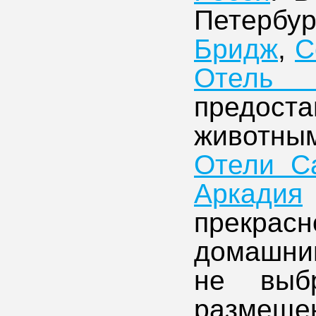
Петерб
Бридж
,
С
Отель В
предост
животны
Отели Са
Аркадия
прекрасн
домашни
не выб
размеще