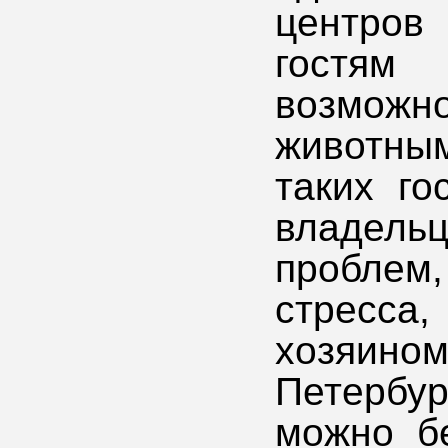
центров
гостям
возмо
животны
таких го
владель
проблем
стресса,
хозяин
Петербу
можно бе