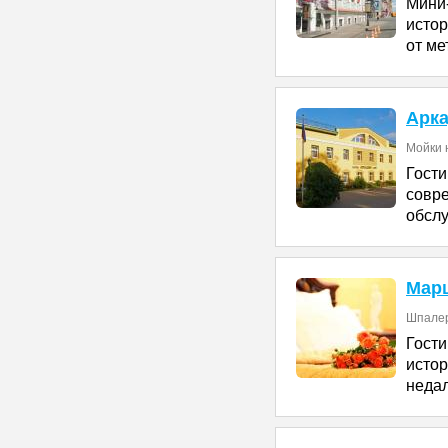
Мини
исто
от ме
Арк
Мойки н
Гост
совр
обсл
Мар
Шпалер
Гос
исто
недал