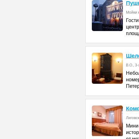
Пуш
Мойки н
Гост
цент
площа
Шел
В.О., 3
Небо
номе
Петер
Ком
Лиговск
Мини
исто
от ме