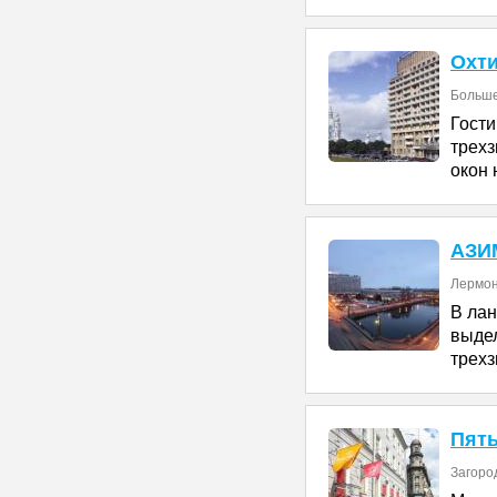
Охт
Больше
Гост
трехз
окон 
АЗИ
Лермонт
В лан
выд
трех
Пяты
Загоро