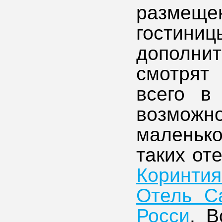
размеще
гостин
дополни
смотрят
всего в 
возможно
маленьк
таких от
Коринти
Отель Са
Росси
. В