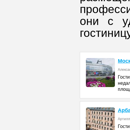
професс
они с у
гостиниц
Мос
Алексан
Гост
неда
площ
Арб
Артилл
Гост