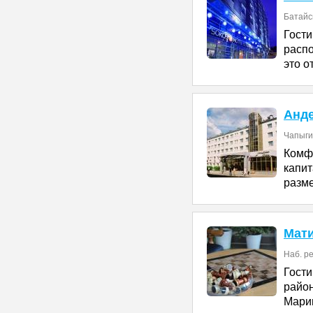
Батайск
Гост
распо
это о
Анд
Чапыгин
Ком
капи
разме
Мат
Наб. ре
Гости
райо
Марии