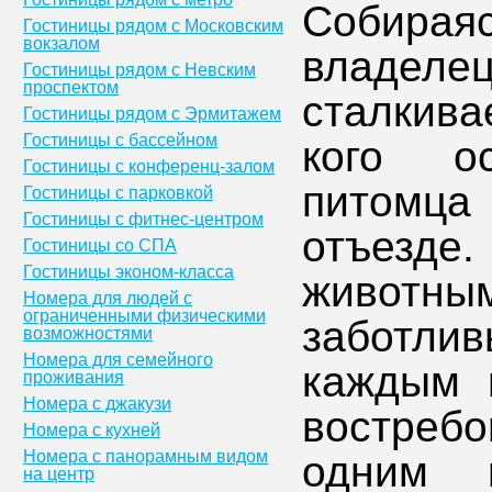
Собирая
Гостиницы рядом с Московским
вокзалом
владел
Гостиницы рядом с Невским
проспектом
сталкива
Гостиницы рядом с Эрмитажем
Гостиницы с бассейном
кого о
Гостиницы с конференц-залом
питомца
Гостиницы с парковкой
Гостиницы с фитнес-центром
отъезде
Гостиницы со СПА
Гостиницы эконом-класса
животны
Номера для людей с
ограниченными физическими
заботлив
возможностями
Номера для семейного
каждым 
проживания
Номера с джакузи
востребо
Номера с кухней
Номера с панорамным видом
одним и
на центр