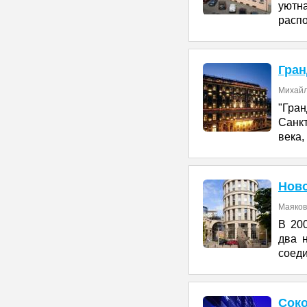
уютн
расп
Гран
Михайло
"Гра
Санк
века,
Ново
Маяковс
В 20
два 
соед
Соко