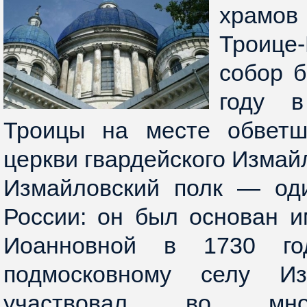
храмов
Троице
собор 
году в
Троицы на месте обветш
церкви гвардейского Измайл
Измайловский полк — од
России: он был основан 
Иоанновной в 1730 г
подмосковному селу Из
участвовал во мног