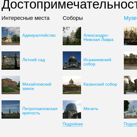
Достопримечательност
Интересные места
Соборы
Музе
Адмиралтейство
Александро-
Невская Лавра
Летний сад
Исаакиевский
собор
Михайловский
Казанский собор
замок
Петропавловская
Мечеть
крепость
Подробнее
Подро