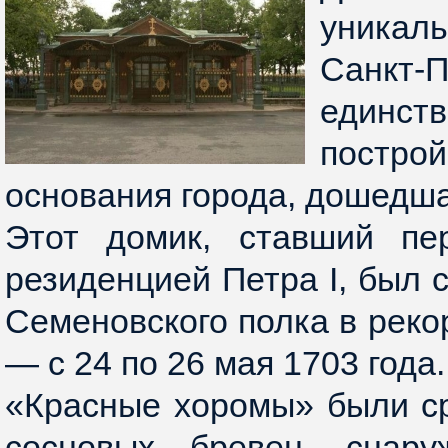
уника
Санкт-П
единст
пост
основания города, дошедша
Этот домик, ставший пер
резиденцией Петра I, был 
Семеновского полка в реко
— с 24 по 26 мая 1703 года.
«Красные хоромы» были с
сосновых бревен, снар