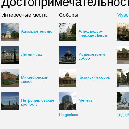
Достопримечательност
Интересные места
Соборы
Музе
Адмиралтейство
Александро-
Невская Лавра
Летний сад
Исаакиевский
собор
Михайловский
Казанский собор
замок
Петропавловская
Мечеть
крепость
Подробнее
Подро