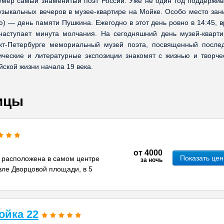
умер самый знаменитый поэт России. Уже не один год поддержив
зыкальных вечеров в музее-квартире на Мойке. Особо место зан
) — день памяти Пушкина. Ежегодно в этот день ровно в 14:45, в
 наступает минута молчания. На сегодняшний день музей-кварти
кт-Петербурге мемориальный музей поэта, посвященный после
ические и литературные экспозиции знакомят с жизнью и творче
ской жизни начала 19 века.
ицы
от
4000
Показать це
 расположена в самом центре
за ночь
зле Дворцовой площади, в 5
ойка 22