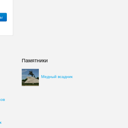
ны
Памятники
Медный всадник
сов
к