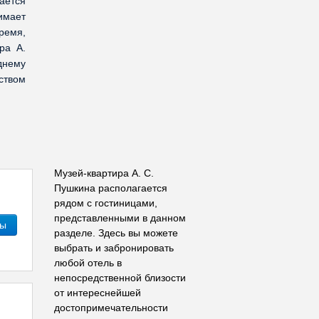
ается
имает
ремя,
ра А.
днему
ством
Музей-квартира А. С.
Пушкина располагается
рядом с гостиницами,
представленными в данном
ны
разделе. Здесь вы можете
выбрать и забронировать
любой отель в
непосредственной близости
от интереснейшей
достопримечательности