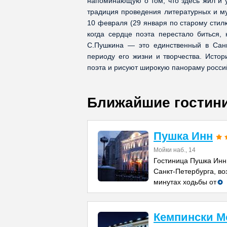
напоминающую о том, что здесь жил и 
традиция проведения литературных и му
10 февраля (29 января по старому стилю
когда сердце поэта перестало биться,
С.Пушкина — это единственный в Сан
периоду его жизни и творчества. Истор
поэта и рисуют широкую панораму россий
Ближайшие гостин
Пушка Инн
Мойки наб., 14
Гостиница Пушка Инн
Санкт-Петербурга, во
минутах ходьбы от
Кемпински М