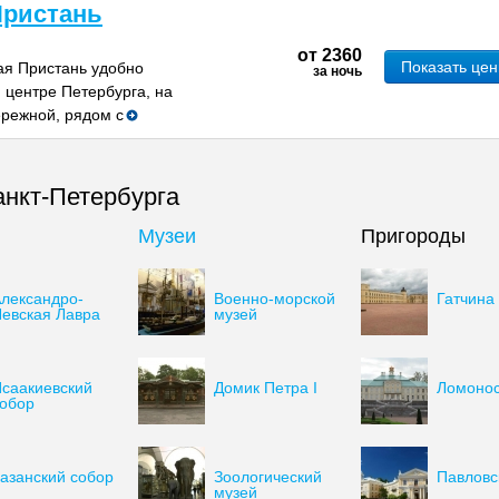
Пристань
от
2360
Показать це
ая Пристань удобно
за ночь
 центре Петербурга, на
режной, рядом с
нкт-Петербурга
Музеи
Пригороды
лександро-
Военно-морской
Гатчина
евская Лавра
музей
саакиевский
Домик Петра I
Ломоно
обор
азанский собор
Зоологический
Павловс
музей