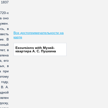
 1837
720-х
да оно
ужен.
сь, в
Все достопримечательности на
весть
карте
ие. В
енный
Excursions with Музей-
ет, в
квартира А. С. Пушкина
влена
, его
ых, в
а при
этому
 году,
В. А.
радной
овлен
оску,