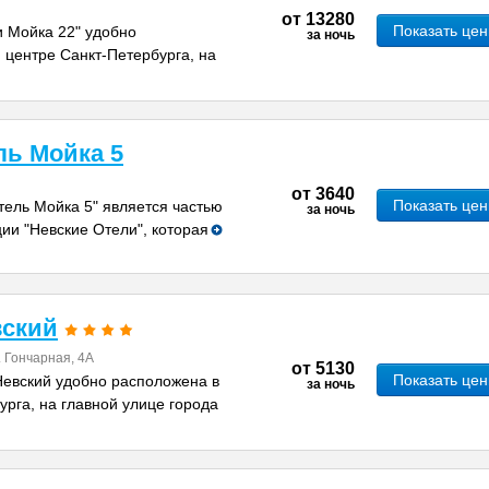
от
13280
Показать це
и Мойка 22" удобно
за ночь
 центре Санкт-Петербурга, на
ль Мойка 5
от
3640
Показать це
тель Мойка 5" является частью
за ночь
ии "Невские Отели", которая
вский
. Гончарная, 4А
от
5130
Показать це
Невский удобно расположена в
за ночь
рга, на главной улице города