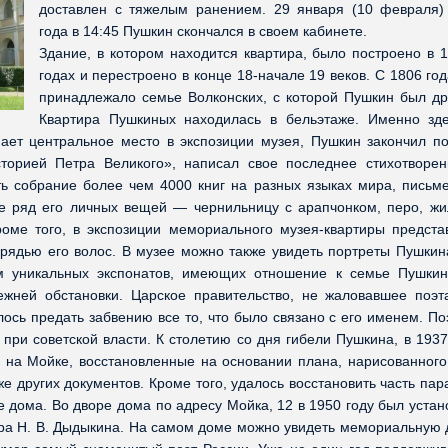
доставлен с тяжелым ранением. 29 января (10 февраля)
года в 14:45 Пушкин скончался в своем кабинете.
Здание, в котором находится квартира, было построено в 1
годах и перестроено в конце 18-начале 19 веков. С 1806 го
принадлежало семье Волконских, с которой Пушкин был др
Квартира Пушкиных находилась в бельэтаже. Именно зде
ает центральное место в экспозиции музея, Пушкин закончил по
сторией Петра Великого», написал свое последнее стихотворен
ть собрание более чем 4000 книг на разных языках мира, письм
е ряд его личных вещей — чернильницу с арапчонком, перо, жил
роме того, в экспозиции мемориального музея-квартиры предста
рядью его волос. В музее можно также увидеть портреты Пушкина
м уникальных экспонатов, имеющих отношение к семье Пушкин
ежней обстановки. Царское правительство, не жаловавшее поэт
ось предать забвению все то, что было связано с его именем. По
при советской власти. К столетию со дня гибели Пушкина, в 1937
 на Мойке, восстановленные на основании плана, нарисованного 
е других документов. Кроме того, удалось восстановить часть па
 дома. Во дворе дома по адресу Мойка, 12 в 1950 году был устан
ора Н. В. Дыдыкина. На самом доме можно увидеть мемориальную д