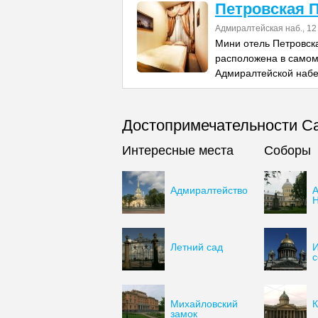
Петровская 
Адмиралтейская наб., 12
Мини отель Петровск
расположена в самом
Адмиралтейской набе
Достопримечательности Са
Интересные места
Соборы
Адмиралтейство
А
Н
Летний сад
И
с
Михайловский
К
замок