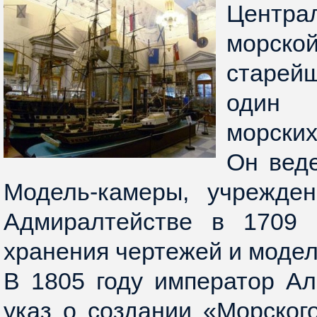
Центр
морско
старейш
один 
морских
Он вед
Модель-камеры, учрежде
Адмиралтействе в 1709 
хранения чертежей и модел
В 1805 году император Ал
указ о создании «Морског