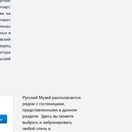
целью
оарт,
ва на
ючают
стенах
ных в
вский
ворец
атора
ьский
.
Русский Музей располагается
рядом с гостиницами,
представленными в данном
разделе. Здесь вы можете
ны
выбрать и забронировать
любой отель в