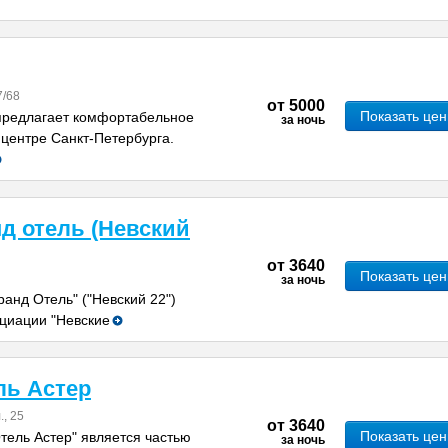
7/68
от
5000
Показать це
предлагает комфортабельное
за ночь
центре Санкт-Петербурга.
д отель (Невский
от
3640
Показать це
за ночь
ранд Отель" ("Невский 22")
оциации "Невские
ль Астер
, 25
от
3640
Показать це
тель Астер" является частью
за ночь