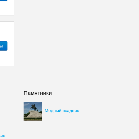
ны
Памятники
Медный всадник
сов