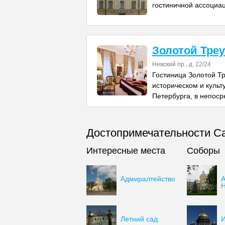
гостиничной ассоциац
Золотой Тре
Невский пр., д. 22/24
Гостиница Золотой Т
историческом и культ
Петербурга, в непос
Достопримечательности Са
Интересные места
Соборы
Адмиралтейство
А
Н
Летний сад
И