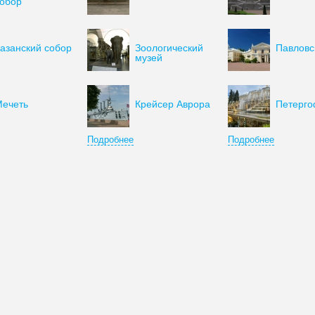
обор
азанский собор
Зоологический
Павловс
музей
ечеть
Крейсер Аврора
Петерг
Подробнее
Подробнее