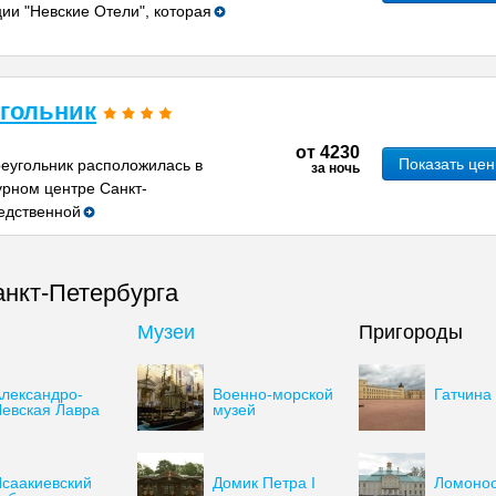
ии "Невские Отели", которая
угольник
от
4230
Показать це
реугольник расположилась в
за ночь
урном центре Санкт-
редственной
нкт-Петербурга
Музеи
Пригороды
лександро-
Военно-морской
Гатчина
евская Лавра
музей
саакиевский
Домик Петра I
Ломоно