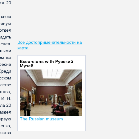
ая 20
 свою
ейную
отдел
идеть
Все достопримечательности на
сцев.
карте
пными
ом же
Excursions with Русский
ересна
Музей
Среди
усском
сстве
отова,
 И. Н.
ала 20
раздел
ервую
The Russian museum
енко,
усства