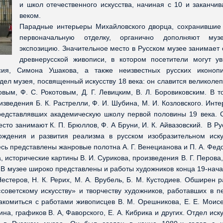
и школ отечественного искусства, начиная с 10 и заканчив
веком.
Парадные интерьеры Михайловского дворца, сохранившие
первоначальную отделку, органично дополняют муз
экспозицию. Значительное место в Русском музее занимает 
древнерусской живописи, в котором посетители могут ув
ия, Симона Ушакова, а также неизвестных русских иконопи
ел музея, посвященный искусству 18 века: он славится великоле
вым, Ф. С. Рокотовым, Д. Г. Левицким, В. Л. Боровиковским. В т
зведения Б. К. Растрелли, Ф. И. Шубина, М. И. Козловского. Инт
редставлявших академическую школу первой половины 19 века. 
сто занимают К. П. Брюллов, Ф. А Бруни, И. К. Айвазовский. В Р
ждения и развития реализма в русском изобразительном иску
есь представлены жанровые полотна А. Г. Венецианова и П. А. Фед
, исторические картины В. И. Сурикова, произведения В. Г. Перова,
х. В музее широко представлены и работы художников конца 19-нач
Нестеров, Н. К. Рерих, М. А. Врубель, Б. М. Кустодиев. Обширен 
оветскому искусству» и творчеству художников, работавших в п
акомиться с работами живописцев В. М. Орешникова, Е. Е. Моисе
ина, графиков В. А, Фаворского, Е. А. Кибрика и других. Отдел иск