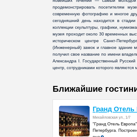
новейших течений — самый молодой 
продемонстрировать посетителям музе
современную фотографию и многое дру
сегодняшний день находится в стадии
коллекции скульптуры, графики, нумизма
музея проходит около 30 временных выс
историческом центре Санкт-Петерб
(Инженерный) замок и главное здание 
получил свое название по имени владел
Александра I. Государственный Русский
центр, сотрудниками которого являются 
Ближайшие гостин
Гранд Отель
Михайловская ул., 1/7
"Гранд Отель Европа"
Петербурга. Построен
она