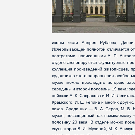
иконы кисти Андрея Рублева, Дионис
Исчерпывающей полнотой отличается отд
портретами, написанными А. П. Антропо
отделе экспонируются скульптурные прои
коллекция произведений живописцев, п
художников этого направления особое ме
музее можно проследить историю заро
середины и второй половины 19 века: зд
пейзажи А. К. Саврасова и И. И. Левитана
Крамского, И. Е. Репина и многих други
веков. Среди них — В. А. Серов, М. В. 
музея, посвященный так называемому «с
половину 20 века. В отделе можно позн
скульпторов В. И. Мухиной, М. К. Аникуш