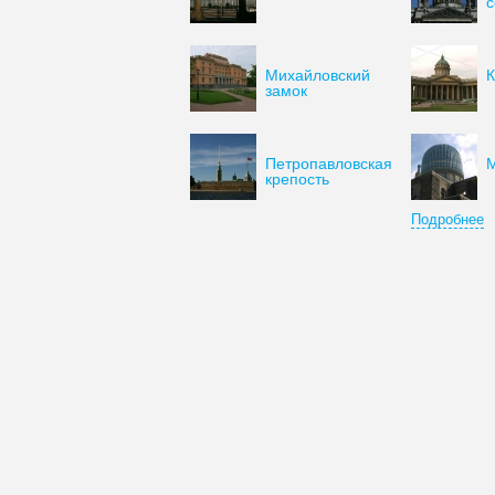
с
Михайловский
К
замок
Петропавловская
М
крепость
Подробнее