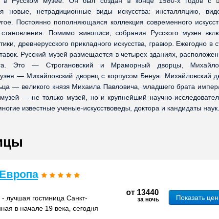
в Русском музее. Он был создан в конце 1980-х годов с 
я новые, нетрадиционные виды искусства: инсталляцию, виде
гое. Постоянно пополняющаяся коллекция современного искусст
 становления. Помимо живописи, собрания Русского музея вкл
тики, древнерусского прикладного искусства, гравюр. Ежегодно в 
тавок. Русский музей размещается в четырех зданиях, расположен
урга. Это — Строгановский и Мраморный дворцы, Михайло
музея — Михайловский дворец с корпусом Бенуа. Михайловский д
ьца — великого князя Михаила Павловича, младшего брата импер
 музей — не только музей, но и крупнейший научно-исследовател
многие известные ученые-искусствоведы, доктора и кандидаты наук
ицы
 Европа
от
13440
Показать це
 - лучшая гостиница Санкт-
за ночь
ная в начале 19 века, сегодня